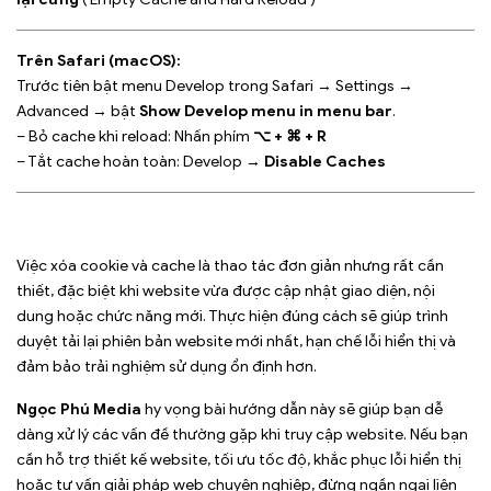
Trên Safari (macOS):
Trước tiên bật menu Develop trong Safari → Settings →
Advanced → bật
Show Develop menu in menu bar
.
– Bỏ cache khi reload: Nhấn phím
⌥ + ⌘ + R
– Tắt cache hoàn toàn: Develop →
Disable Caches
Việc xóa cookie và cache là thao tác đơn giản nhưng rất cần
thiết, đặc biệt khi website vừa được cập nhật giao diện, nội
dung hoặc chức năng mới. Thực hiện đúng cách sẽ giúp trình
duyệt tải lại phiên bản website mới nhất, hạn chế lỗi hiển thị và
đảm bảo trải nghiệm sử dụng ổn định hơn.
Ngọc Phú Media
hy vọng bài hướng dẫn này sẽ giúp bạn dễ
dàng xử lý các vấn đề thường gặp khi truy cập website. Nếu bạn
cần hỗ trợ thiết kế website, tối ưu tốc độ, khắc phục lỗi hiển thị
hoặc tư vấn giải pháp web chuyên nghiệp, đừng ngần ngại liên