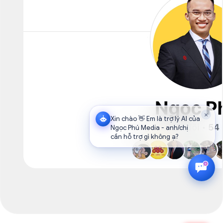
×
Xin chào 👋 Em là trợ lý AI của
Ngọc Phú Media - anh/chị
cần hỗ trợ gì không ạ?