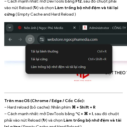
– Cách mạnh nhất: mở DevTools bằng
F12
, sau đó chuột phải
vào nút Reload (
↻
) và chọn
Làm trống bộ nhớ đệm và tải lại
cứng
( Empty Cache and Hard Reload )
Trên macOS (Chrome / Edge / Cốc Cốc):
– Hard reload (bỏ cache): Nhấn phím
⌘ + Shift + R
– Cách mạnh nhất: mở DevTools bằng
⌥ + ⌘ + I
, sau đó chuột
phải vào nút Reload (
↻
) và chọn
Làm trống bộ nhớ đệm và tải
lại cứng
( Empty Cache and Hard Reload )