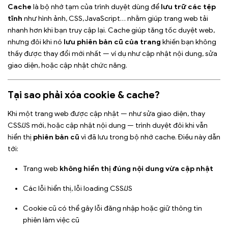
Cache
là bộ nhớ tạm của trình duyệt dùng để
lưu trữ các tệp
tĩnh
như hình ảnh, CSS, JavaScript… nhằm giúp trang web tải
nhanh hơn khi bạn truy cập lại. Cache giúp tăng tốc duyệt web,
nhưng đôi khi nó
lưu phiên bản cũ của trang
khiến bạn không
thấy được thay đổi mới nhất — ví dụ như cập nhật nội dung, sửa
giao diện, hoặc cập nhật chức năng.
Tại sao phải xóa cookie & cache?
Khi một trang web được cập nhật — như sửa giao diện, thay
CSS/JS mới, hoặc cập nhật nội dung — trình duyệt đôi khi vẫn
hiển thị
phiên bản cũ
vì đã lưu trong bộ nhớ cache. Điều này dẫn
tới:
Trang web
không hiển thị đúng nội dung vừa cập nhật
Các lỗi hiển thị, lỗi loading CSS/JS
Cookie cũ có thể gây lỗi đăng nhập hoặc giữ thông tin
phiên làm việc cũ