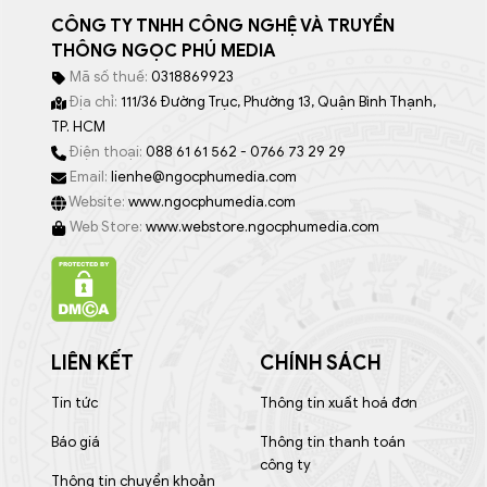
CÔNG TY TNHH CÔNG NGHỆ VÀ TRUYỀN
THÔNG NGỌC PHÚ MEDIA
Mã số thuế:
0318869923
Địa chỉ:
111/36 Đường Trục, Phường 13, Quận Bình Thạnh,
TP. HCM
Điện thoại:
088 61 61 562 - 0766 73 29 29
Email:
lienhe@ngocphumedia.com
Website:
www.ngocphumedia.com
Web Store:
www.webstore.ngocphumedia.com
LIÊN KẾT
CHÍNH SÁCH
Tin tức
Thông tin xuất hoá đơn
Báo giá
Thông tin thanh toán
công ty
Thông tin chuyển khoản