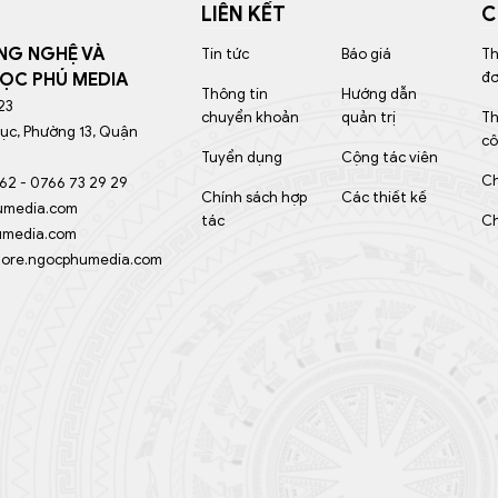
LIÊN KẾT
C
NG NGHỆ VÀ
Tin tức
Báo giá
Th
đ
ỌC PHÚ MEDIA
Thông tin
Hướng dẫn
23
chuyển khoản
quản trị
Th
rục, Phường 13, Quận
cô
Tuyển dụng
Cộng tác viên
Ch
562 - 0766 73 29 29
Chính sách hợp
Các thiết kế
umedia.com
tác
Ch
media.com
ore.ngocphumedia.com