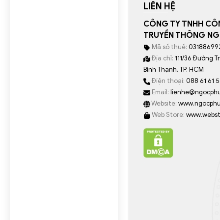
LIÊN HỆ
CÔNG TY TNHH CÔ
TRUYỀN THÔNG NG
Mã số thuế:
03188699
Địa chỉ:
111/36 Đường T
Bình Thạnh, TP. HCM
Điện thoại:
088 61 61 
Email:
lienhe@ngocph
Website:
www.ngocphu
Web Store:
www.webst