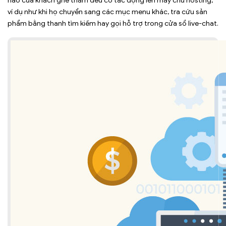
nào của khách ghé thăm đều có tác động lên máy chủ hosting,
ví dụ như khi họ chuyển sang các mục menu khác, tra cứu sản
phẩm bằng thanh tìm kiếm hay gọi hỗ trợ trong cửa sổ live-chat.