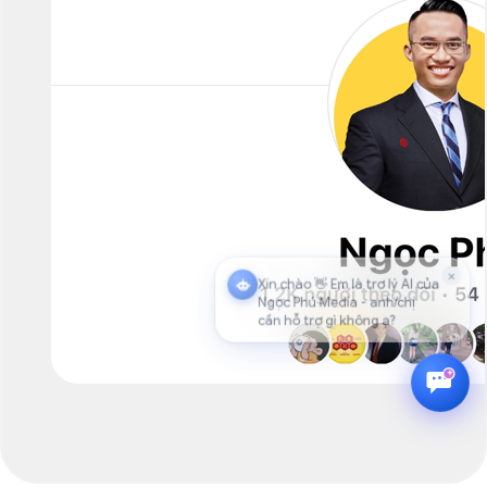
×
Xin chào 👋 Em là trợ lý AI của
Ngọc Phú Media - anh/chị
cần hỗ trợ gì không ạ?