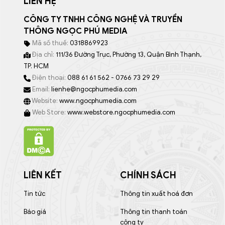
LIÊN HỆ
CÔNG TY TNHH CÔNG NGHỆ VÀ TRUYỀN
THÔNG NGỌC PHÚ MEDIA
Mã số thuế:
0318869923
Địa chỉ:
111/36 Đường Trục, Phường 13, Quận Bình Thạnh,
TP. HCM
Điện thoại:
088 61 61 562 - 0766 73 29 29
Email:
lienhe@ngocphumedia.com
Website:
www.ngocphumedia.com
Web Store:
www.webstore.ngocphumedia.com
LIÊN KẾT
CHÍNH SÁCH
Tin tức
Thông tin xuất hoá đơn
Báo giá
Thông tin thanh toán
công ty